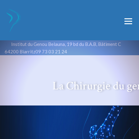
Institut du Genou Belauna, 19 bd du B.A.B, Bâtiment C
64200 Biarritz
09 73 03 21 24
La Chirurgie du g