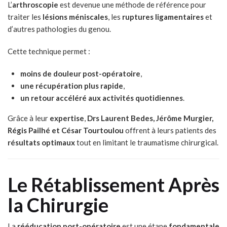
L’
arthroscopie
est devenue une méthode de référence pour
traiter les
lésions méniscales
, les
ruptures ligamentaires
et
d’autres pathologies du genou.
Cette technique permet :
moins de douleur post-opératoire
,
une récupération plus rapide
,
un retour accéléré aux activités quotidiennes
.
Grâce à leur
expertise
,
Drs Laurent Bedes, Jérôme Murgier,
Régis Pailhé et César Tourtoulou
offrent à leurs patients des
résultats optimaux
tout en limitant le traumatisme chirurgical.
Le Rétablissement Après
la Chirurgie
La
rééducation post-opératoire
est une étape
fondamentale