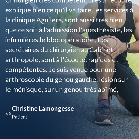
explique bien ce qu'il va faire, les services à
la clinique Aguilera, sont aussi très bien,
que ce soit à l'admission,l'anesthésiste, les
infirmières,le bloc opératoire , Les
secrétaires du chirurgien au Cabinet
arthropole, sont à l'écoute, rapides et
compétentes. Je suis venue pour une
arthroscopie du genou gauche, lésion sur
le ménisque, sur un genou très abîmé,
Christine Lamongesse
Patient