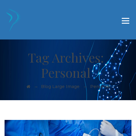
Institut du Genou Belauna, 19 bd du B.A.B, Bâtiment C
64200 Biarritz
09 73 03 21 24
Tag Archives:
Personal
→
→
Blog Large Image
Personal